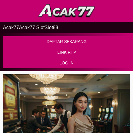
Acak77
Acak77 Slot
Slot88
DAFTAR SEKARANG
LINK RTP
LOG IN