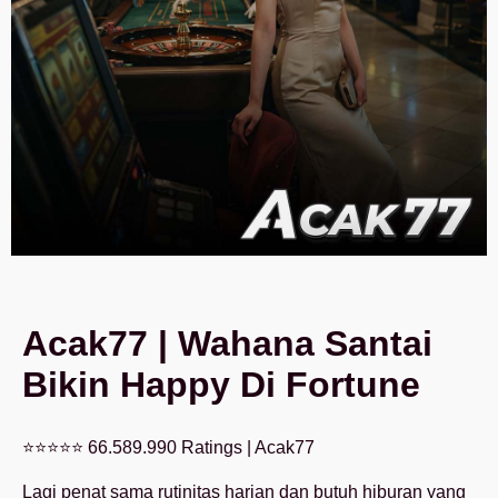
Acak77 | Wahana Santai
Bikin Happy Di Fortune
⭐⭐⭐⭐⭐ 66.589.990 Ratings | Acak77
Lagi penat sama rutinitas harian dan butuh hiburan yang