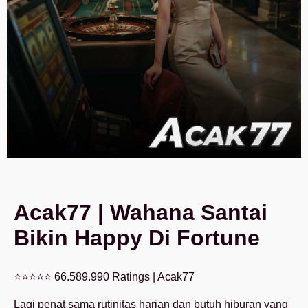
Acak77 | Wahana Santai
Bikin Happy Di Fortune
⭐⭐⭐⭐⭐ 66.589.990 Ratings | Acak77
Lagi penat sama rutinitas harian dan butuh hiburan yang