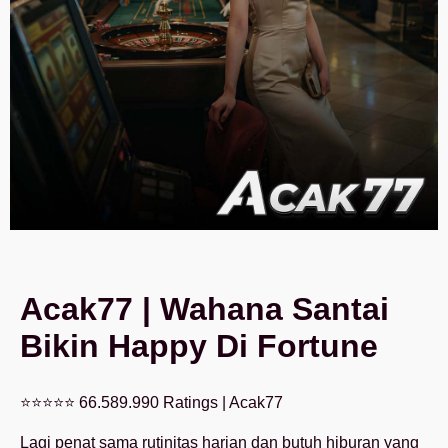
Acak77 | Wahana Santai
Bikin Happy Di Fortune
⭐⭐⭐⭐⭐ 66.589.990 Ratings | Acak77
Lagi penat sama rutinitas harian dan butuh hiburan yang