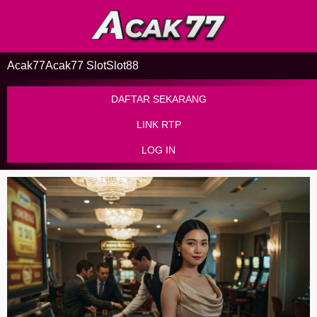
Acak77
Acak77 Slot
Slot88
DAFTAR SEKARANG
LINK RTP
LOG IN