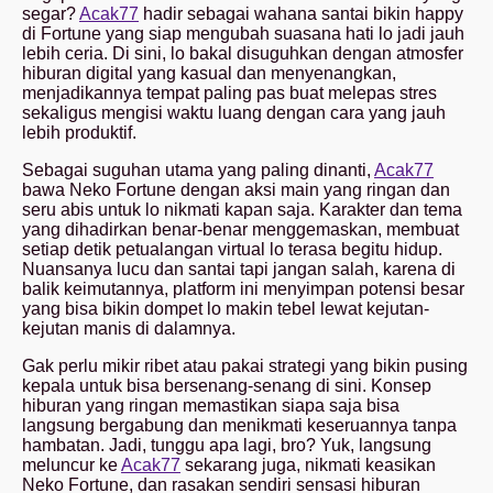
segar?
Acak77
hadir sebagai wahana santai bikin happy
di Fortune yang siap mengubah suasana hati lo jadi jauh
lebih ceria. Di sini, lo bakal disuguhkan dengan atmosfer
hiburan digital yang kasual dan menyenangkan,
menjadikannya tempat paling pas buat melepas stres
sekaligus mengisi waktu luang dengan cara yang jauh
lebih produktif.
Sebagai suguhan utama yang paling dinanti,
Acak77
bawa Neko Fortune dengan aksi main yang ringan dan
seru abis untuk lo nikmati kapan saja. Karakter dan tema
yang dihadirkan benar-benar menggemaskan, membuat
setiap detik petualangan virtual lo terasa begitu hidup.
Nuansanya lucu dan santai tapi jangan salah, karena di
balik keimutannya, platform ini menyimpan potensi besar
yang bisa bikin dompet lo makin tebel lewat kejutan-
kejutan manis di dalamnya.
Gak perlu mikir ribet atau pakai strategi yang bikin pusing
kepala untuk bisa bersenang-senang di sini. Konsep
hiburan yang ringan memastikan siapa saja bisa
langsung bergabung dan menikmati keseruannya tanpa
hambatan. Jadi, tunggu apa lagi, bro? Yuk, langsung
meluncur ke
Acak77
sekarang juga, nikmati keasikan
Neko Fortune, dan rasakan sendiri sensasi hiburan