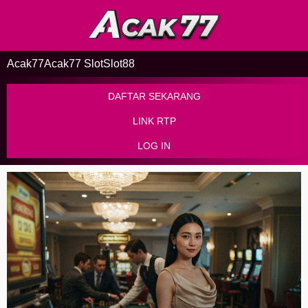
Acak77
Acak77 Slot
Slot88
DAFTAR SEKARANG
LINK RTP
LOG IN