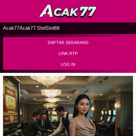
Acak77
Acak77 Slot
Slot88
DAFTAR SEKARANG
LINK RTP
LOG IN