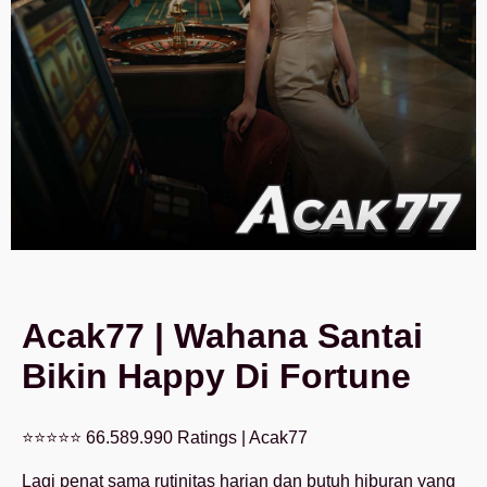
Acak77 | Wahana Santai
Bikin Happy Di Fortune
⭐⭐⭐⭐⭐ 66.589.990 Ratings | Acak77
Lagi penat sama rutinitas harian dan butuh hiburan yang