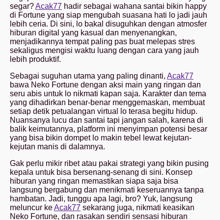
segar?
Acak77
hadir sebagai wahana santai bikin happy
di Fortune yang siap mengubah suasana hati lo jadi jauh
lebih ceria. Di sini, lo bakal disuguhkan dengan atmosfer
hiburan digital yang kasual dan menyenangkan,
menjadikannya tempat paling pas buat melepas stres
sekaligus mengisi waktu luang dengan cara yang jauh
lebih produktif.
Sebagai suguhan utama yang paling dinanti,
Acak77
bawa Neko Fortune dengan aksi main yang ringan dan
seru abis untuk lo nikmati kapan saja. Karakter dan tema
yang dihadirkan benar-benar menggemaskan, membuat
setiap detik petualangan virtual lo terasa begitu hidup.
Nuansanya lucu dan santai tapi jangan salah, karena di
balik keimutannya, platform ini menyimpan potensi besar
yang bisa bikin dompet lo makin tebel lewat kejutan-
kejutan manis di dalamnya.
Gak perlu mikir ribet atau pakai strategi yang bikin pusing
kepala untuk bisa bersenang-senang di sini. Konsep
hiburan yang ringan memastikan siapa saja bisa
langsung bergabung dan menikmati keseruannya tanpa
hambatan. Jadi, tunggu apa lagi, bro? Yuk, langsung
meluncur ke
Acak77
sekarang juga, nikmati keasikan
Neko Fortune, dan rasakan sendiri sensasi hiburan