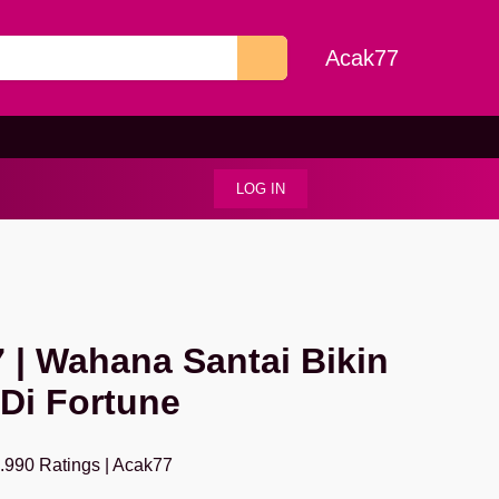
Acak77
LOG IN
 | Wahana Santai Bikin
Di Fortune
990 Ratings | Acak77