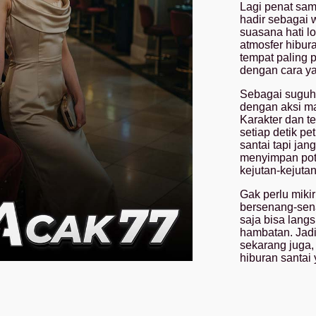
Lagi penat sam
hadir sebagai 
suasana hati lo
atmosfer hibur
tempat paling 
dengan cara yan
Sebagai suguha
dengan aksi ma
Karakter dan 
setiap detik pe
santai tapi jan
menyimpan pote
kejutan-kejuta
Gak perlu mikir
bersenang-sena
saja bisa lang
hambatan. Jadi
sekarang juga,
hiburan santai 