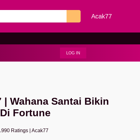
Acak77
LOG IN
 | Wahana Santai Bikin
Di Fortune
990 Ratings | Acak77